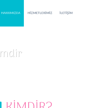
HAKKIMIZDA
HİZMETLERİMİZ
İLETİŞİM
imdir
U
KİMDİR?