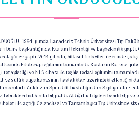
ĞLU; 1994 yılında Karadeniz Teknik Üniversitesi Tıp Fakült
şleri Daire Başkanlığında Kurum Hekimliği ve Başhekimlik yaptı. 
k görev yaptı. 2014 yılında, bitkisel tedaviler üzerinde çalış
ültesinde Fitoterapi eğitimini tamamladı. Rusların Bio-enerji i
erapistliği ve NLS cihazı ile teşhis tedavi eğitimini tamamladı.
t ve sülük uygulamasının hastalıklar üzerindeki etkinliğini dah
amamladı. Anklozan Spondilit hastalığından 8 yıl yatalak kalan
teknikleri hakkında bilgi aldı. Aldığı bu bilgileri kendi bilgi ve 
übeleri ile açtığı Geleneksel ve Tamamlayıcı Tıp Ünitesinde si